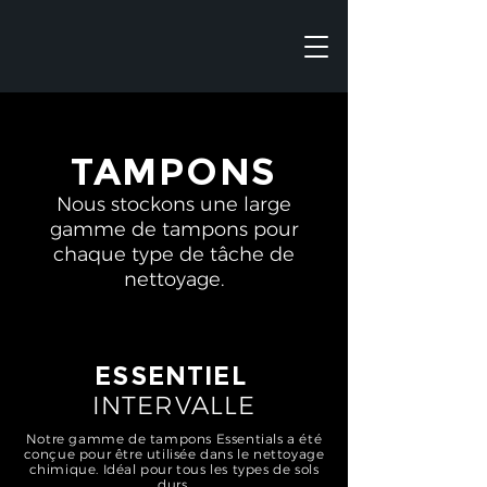
TAMPONS
Nous stockons une large
gamme de tampons pour
chaque type de tâche de
nettoyage.
ESSENTIEL
INTERVALLE
Notre gamme de tampons Essentials a été
conçue pour être utilisée dans le nettoyage
chimique. Idéal pour tous les types de sols
durs.