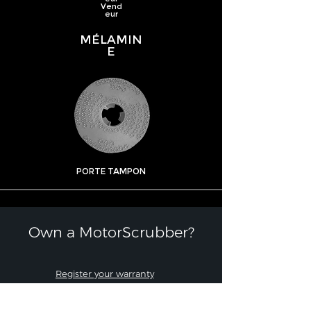
Vend
eur
MÉLAMIN
E
PORTE TAMPON
Own a MotorScrubber?​
Register your warranty