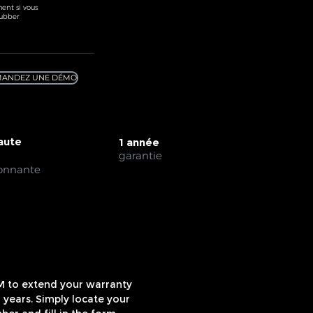
ent si vous
rubber
ANDEZ UNE DÉMO
Haute
1 année
garantie
lonnante
M to extend your warranty
 years. Simply locate your