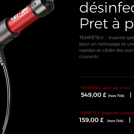
désinfe
Pret à p
TEMPÊTE® - Inventé spé
pour un nettoyage et un
rapides et ciblés des poi
courants.
TEMPÊTE®
avec sac à dos
549,00 £
|
(hors TVA)
TEMPÊTE®
Baguette uniqu
159,00 £
|
(hors TVA)