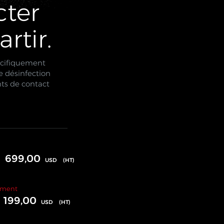
cter
artir.
cifiquement
e désinfection
nts de contact
699,00
USD
(HT)
ement
199,00
USD
(HT)