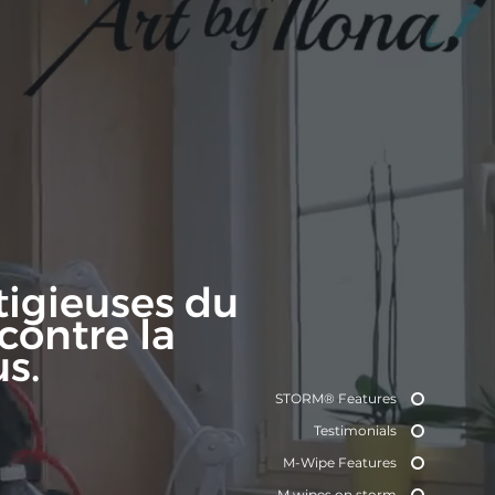
tigieuses du
contre la
s.
STORM® Features
Testimonials
M-Wipe Features
M wipes on storm