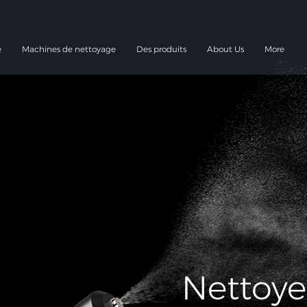
e
Machines de nettoyage
Des produits
About Us
More
Nettoye