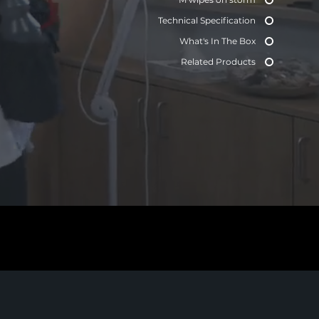
Technical Specification
What's In The Box
Related Products