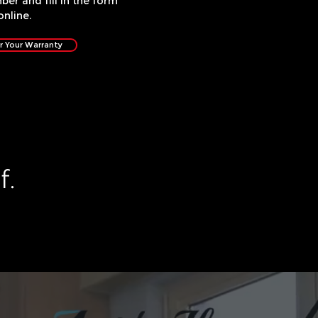
ber and fill in the form
online.
r Your Warranty
f.