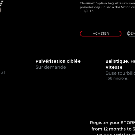
Choisissez l'option baguette uniquem
possédez déjà un sac à dos MotorSc
JET/JET3.
ACHETER
DEM
Pulvérisation ciblée
Balistique, 
Sur demande
Vitesse
u )
Buse tourbil
( 68 microns )
Register your STOR
from 12 months to 3