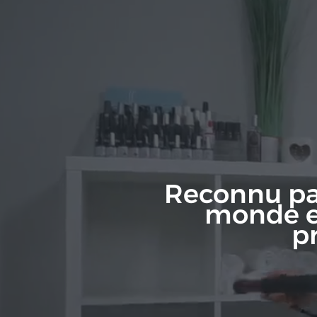
Reconnu pa
monde en
p