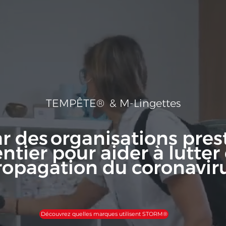
TEMPÊTE®
& M-Lingettes
r des
organisations pres
tier pour aider à lutter 
ropagation du coronaviru
Découvrez quelles marques utilisent STORM®