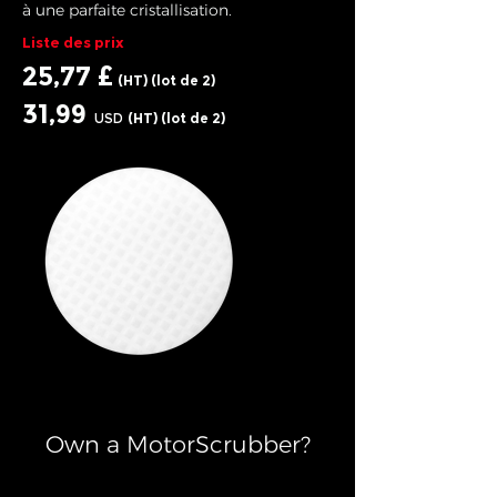
à une parfaite cristallisation.
Liste des prix
25,77 £
(HT) (lot de 2)
31,99
USD
(HT) (lot de 2)
Own a MotorScrubber?​