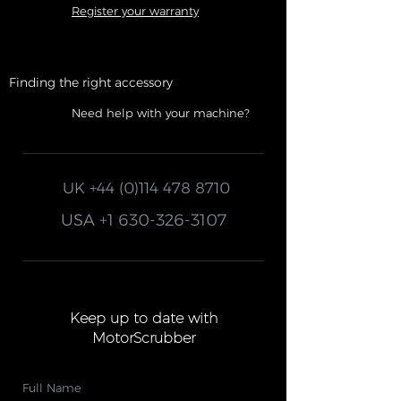
Register your warranty
Finding the right accessory
Need help with your machine?
UK
+44 (0)114 478 8710
USA
+1 630-326-3107
Keep up to date with
MotorScrubber