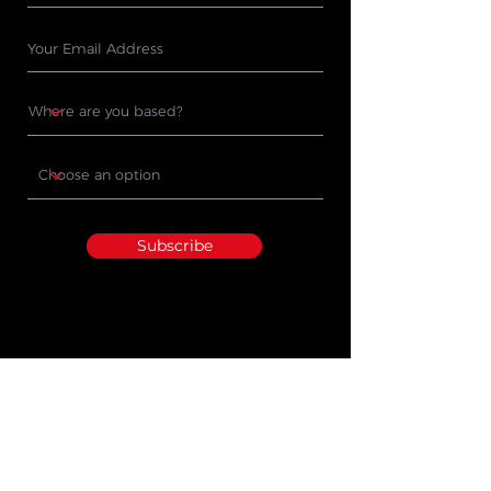
Subscribe
PRODUCTS
WHERE TO BUY
Cleaning Machines
Find A Stockist
Accessories
Request A Product
Demo
Industry Sectors