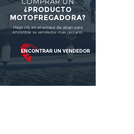
COMPRAR UN
¿PRODUCTO
MOTOFREGADORA?
Haga clic en el enlace de abajo para
encontrar su vendedor más cercano.
ENCONTRAR UN VENDEDOR
¿Tiene un
MotorScrubber?​
Registra tu garantía