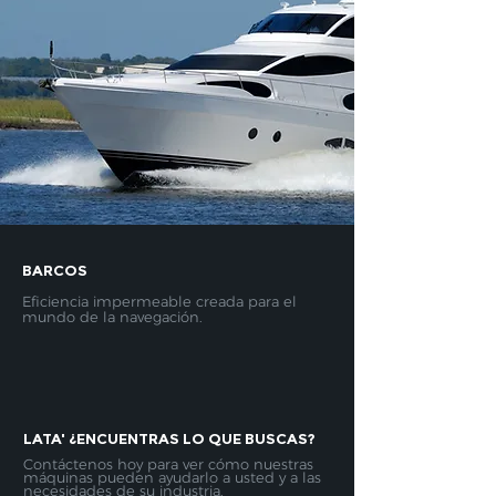
BARCOS
Eficiencia impermeable creada para el
mundo de la navegación.
LATA'
¿ENCUENTRAS LO QUE BUSCAS?
​
Contáctenos hoy para ver cómo nuestras
máquinas pueden ayudarlo a usted y a las
necesidades de su industria.