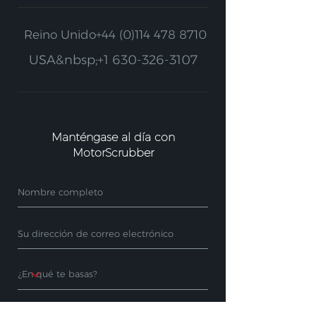
Reino Unido
+44 (0)114 478 8710
USA&nbsp;
+1 630-326-3107
Manténgase al día con
MotorScrubber