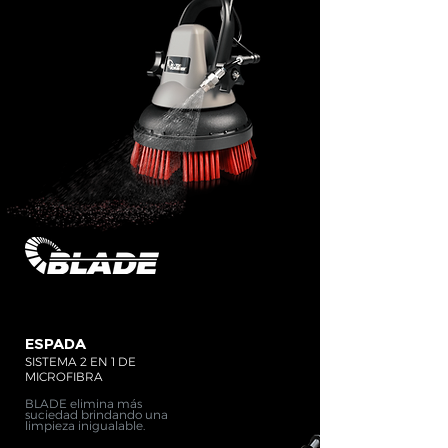
ESPADA
SISTEMA 2 EN 1 DE
MICROFIBRA
​
BLADE elimina más
suciedad brindando una
limpieza inigualable.