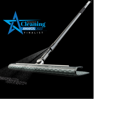
MotorScrubber is the market leader in innovative
floor scrubbing machines, based in Sheffield, UK.
Our products are meticulously designed by our in-
house team and manufactured on-site to
guarantee industry-leading performance. With a
focus on delivering five-star cleaning standards in
the shortest time possible, we continuously push