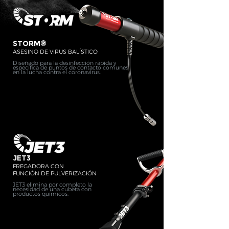
STORM®
ASESINO DE VIRUS BALÍSTICO
Diseñado para la desinfección rápida y
específica de puntos de contacto comunes
en la lucha contra el coronavirus.
JET3
FREGADORA CON
FUNCIÓN DE PULVERIZACIÓN
JET3 elimina por completo la
necesidad de una cubeta con
productos químicos.