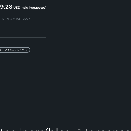
9.28
USD
(sin impuestos)
, STORM
® y Wall Dock
ICITA UNA DEMO