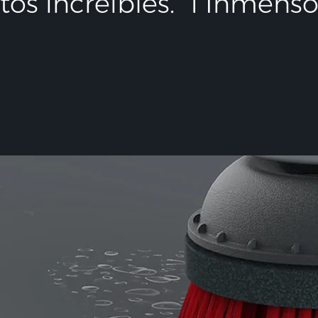
os increíbles.
1 Inmenso