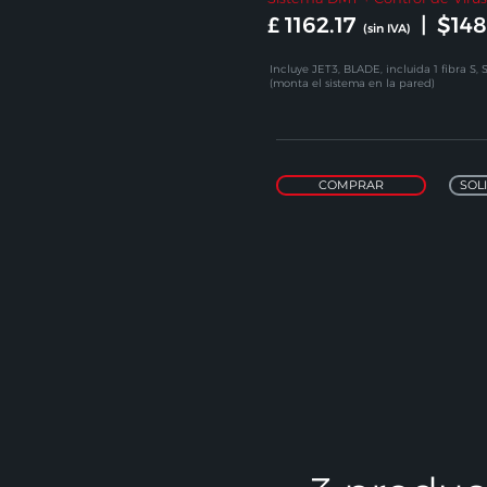
£ 1162.17
|
$148
(sin IVA)
Incluye JET3, BLADE, incluida 1 fibra S
(monta el sistema en la pared)
COMPRAR
SOL