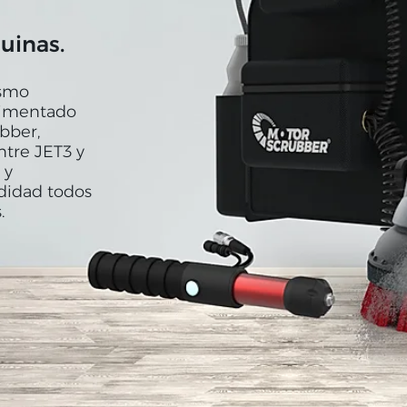
uinas.
ismo
limentado
bber,
ntre JET3 y
 y
didad todos
.