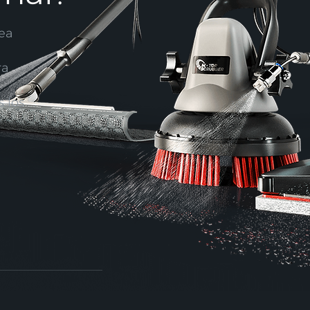
ea
ra
 los