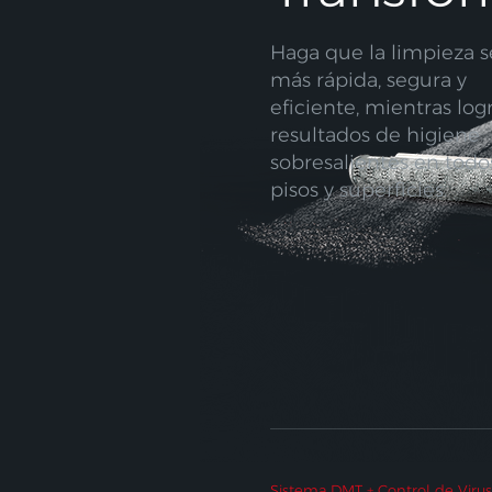
Haga que la limpieza s
más rápida, segura y
eficiente, mientras log
resultados de higiene
sobresalientes en todos
pisos y superficies.
Sistema DMT + Control de Virus