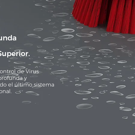
funda
Superior.
ontrol de Virus
profunda y
do el último sistema
onal.