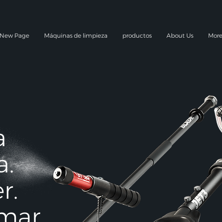
New Page
Máquinas de limpieza
productos
About Us
Mor
a
a.
r.
mar.