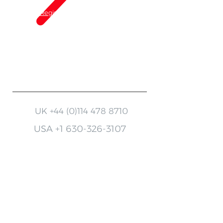
Register your warranty
Finding the right accessory
Need help with your machine?
UK
+44 (0)114 478 8710
USA
+1 630-326-3107
Keep up to date with
MotorScrubber