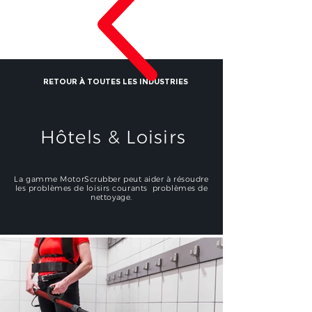
RETOUR À TOUTES LES INDUSTRIES
Hôtels & Loisirs
La gamme MotorScrubber peut aider à résoudre
les problèmes de loisirs courants problèmes de
nettoyage.