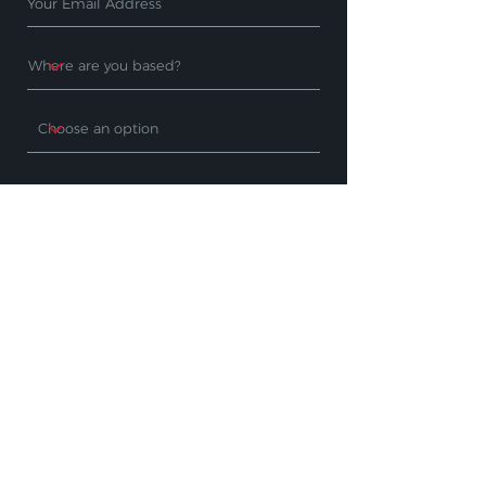
Subscribe
PRODUCTS
WHERE TO BUY
Cleaning Machines
Find A Stockist
Accessories
Request A Product
Demo
Industry Sectors