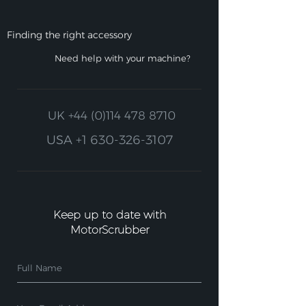
Finding the right accessory
Need help with your machine?
UK
+44 (0)114 478 8710
USA
+1 630-326-3107
Keep up to date with
MotorScrubber