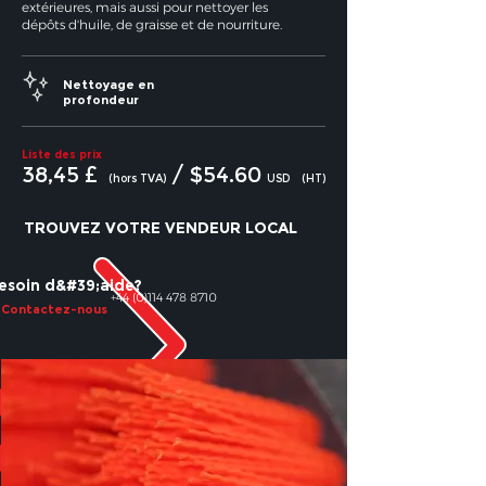
extérieures, mais aussi pour nettoyer les
dépôts d'huile, de graisse et de nourriture.
Nettoyage en
profondeur
Liste des prix
38,45 £
/ $54.60
(hors TVA)
USD
(HT)
TROUVEZ VOTRE VENDEUR LOCAL
esoin d&#39;aide?
+44 (0)114 478 8710
Contactez-nous