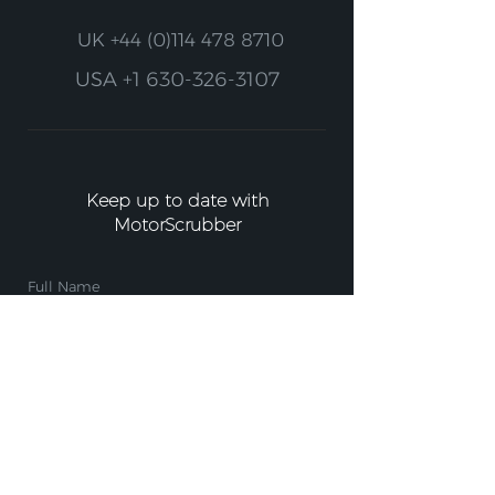
UK
+44 (0)114 478 8710
USA
+1 630-326-3107
Keep up to date with
MotorScrubber