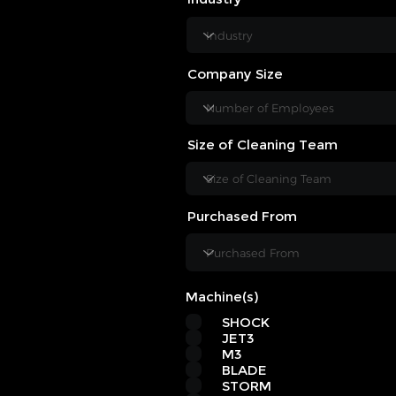
Company Size
Size of Cleaning Team
Purchased From
O
Machine(s)
*
b
SHOCK
l
i
JET3
g
M3
a
BLADE
t
STORM
o