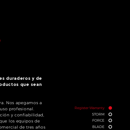
e
es duraderos y de
roductos que sean
rra. Nos apegamos a
Register Warranty
uso profesional.
STORM
ión y confiabilidad,
FORCE
que los equipos de
omercial de tres años
BLADE