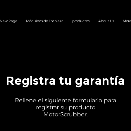
New Page
Máquinas de limpieza
productos
About Us
Mor
Registra tu garantía
Rellene el siguiente formulario para
registrar su producto
MotorScrubber.