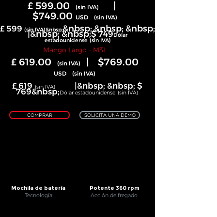
£ 599.00
|
(sin IVA)
$749.00
USD
(sin IVA)
&nbsp; &nbsp; &nbsp;
£ 599
(sin IVA)&nbsp;
|&nbsp; &nbsp;
$ 749
Dólar
estadounidense
(sin IVA)
Mango Largo - M3L
£ 619.00
|
$769.00
(sin IVA)
USD
(sin IVA)
£ 619
|&nbsp; &nbsp; $
(sin IVA)
769&nbsp;
Dólar estadounidense
(sin IVA)
COMPRAR
SOLICITA UNA DEMO
Mochila de batería
Potente 360 rpm
Tecnología
Acción de fregado