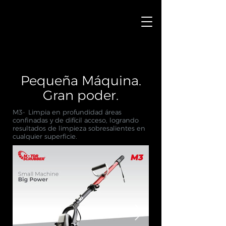
Pequeña Máquina.
Gran poder.
M3-
Limpia en profundidad áreas
confinadas y de difícil acceso, logrando
resultados de limpieza sobresalientes en
cualquier superficie.