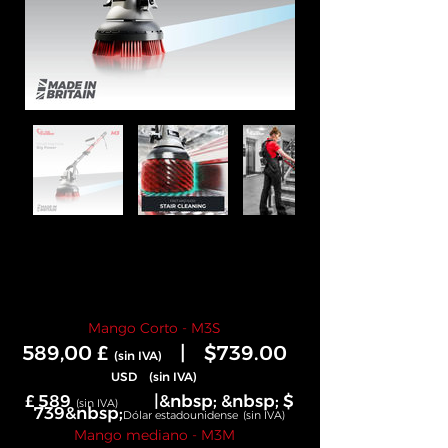
Mango Corto - M3S
589,00 £
|
$739.00
(sin IVA)
USD
(sin IVA)
£ 589
|&nbsp; &nbsp; $
(sin IVA)
739&nbsp;
Dólar estadounidense
(sin IVA)
Mango mediano - M3M