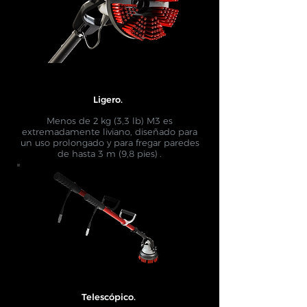
Ligero.
​
Menos de 2 kg (3,3 lb) M3 es
extremadamente liviano, diseñado para
un uso prolongado y para fregar paredes
de hasta 3 m (9,8 pies)
.
​
Telescópico.
​