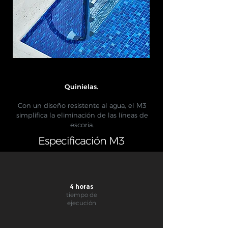
Quinielas.
​
Con un diseño resistente al agua, el M3
simplifica la eliminación de las líneas de
escoria.
Especificación M3
4 horas
tiempo de
ejecución