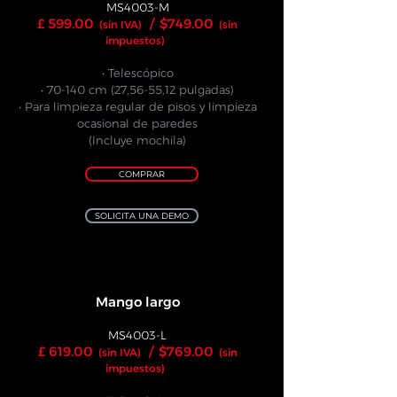
MS4003-M
£ 599.00
/
$749.00
(sin IVA)
(sin
impuestos)
• Telescópico
• 70-140 cm (27,56-55,12 pulgadas)
• Para limpieza regular de pisos y limpieza
ocasional de paredes
(Incluye mochila)
COMPRAR
SOLICITA UNA DEMO
Mango largo
MS4003-L
£ 619.00
/
$769.00
(sin IVA)
(sin
impuestos)