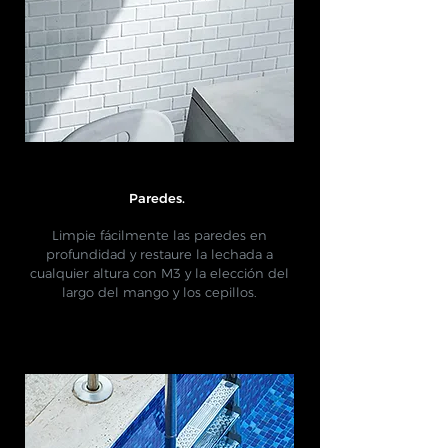
Paredes.
​
Limpie fácilmente las paredes en
profundidad y restaure la lechada a
cualquier altura con M3 y la elección del
largo del mango y los cepillos.