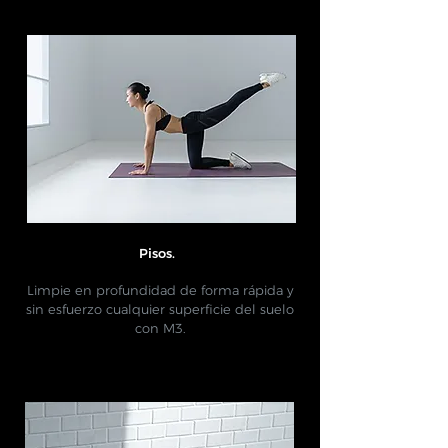
Pisos.
Limpie en profundidad de forma rápida y
sin esfuerzo cualquier superficie del suelo
con M3.