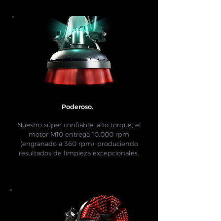
Poderoso.
​
Nuestro súper confiable. alto torque, el
motor M10 entrega 10,000 rpm
(engranado a 360 rpm)
produciendo
resultados de limpieza excepcionales.