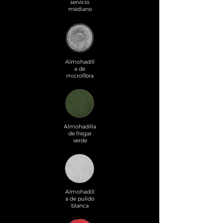
servicio
mediano
Almohadill
a de
microfibra
Almohadilla
de fregar
verde
Almohadill
a de pulido
blanca