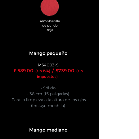
Almohadilla
de pulido
roja
Mango pequeño
MS4003-S
£ 589.00
/
$739.00
(sin IVA)
(sin
impuestos)
• Sólido
• 38 cm (15 pulgadas)
• Para la limpieza a la altura de los ojos.
(Incluye mochila)
Mango mediano