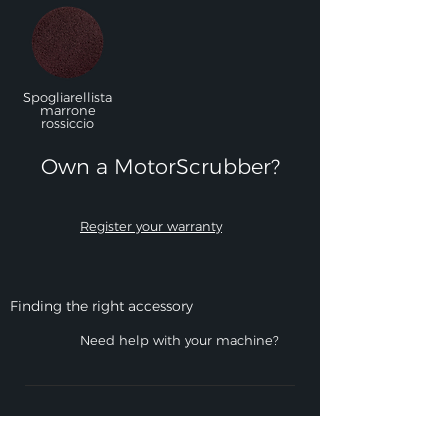
Spogliarellista
marrone
rossiccio
Own a MotorScrubber?​
Register your warranty
Finding the right accessory
Need help with your machine?
UK
+44 (0)114 478 8710