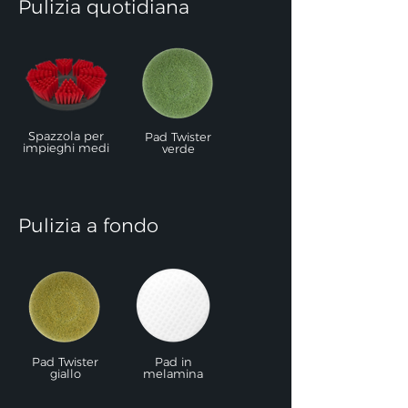
Pulizia quotidiana
Spazzola per
Pad Twister
impieghi medi
verde
Pulizia a fondo
Pad Twister
Pad in
giallo
melamina