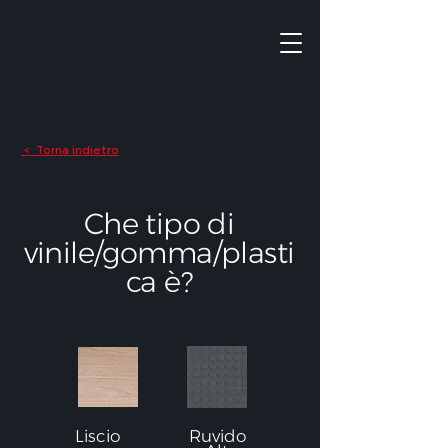
Torna indietro
<
Che tipo di
vinile/gomma/plasti
ca è?
Liscio
Ruvido