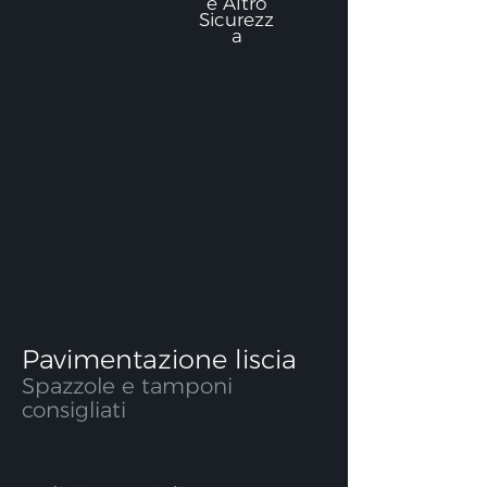
e Altro
Sicurezz
a
Pavimentazione liscia
Spazzole e tamponi
consigliati