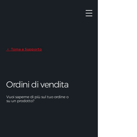
Torna a Supporto
<
Ordini di vendita
Vuoi saperne di più sul tuo ordine o
su un prodotto?