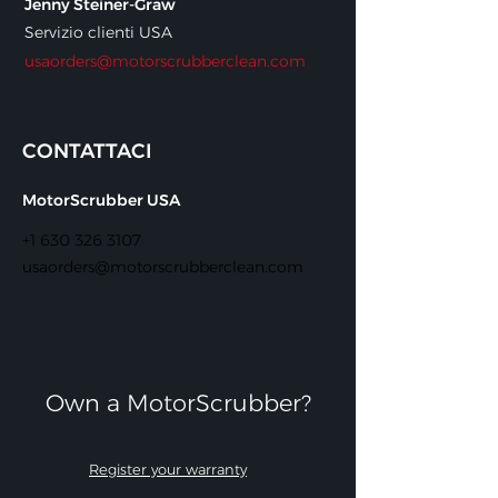
Jenny Steiner-Graw
Servizio clienti USA
usaorders@motorscrubberclean.com
CONTATTACI
MotorScrubber USA
+1 630 326 3107
usaorders@motorscrubberclean.com
Own a MotorScrubber?​
Register your warranty