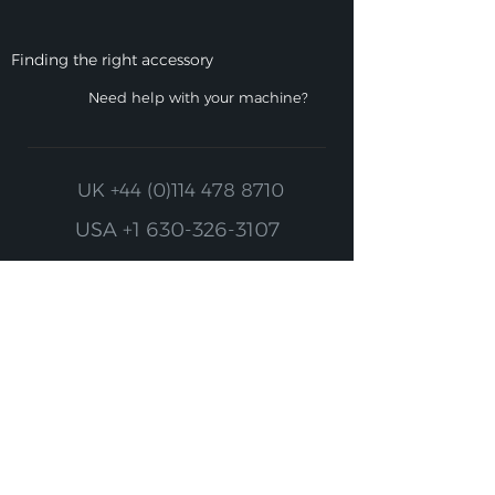
Finding the right accessory
Need help with your machine?
UK
+44 (0)114 478 8710
USA
+1 630-326-3107
Keep up to date with
MotorScrubber