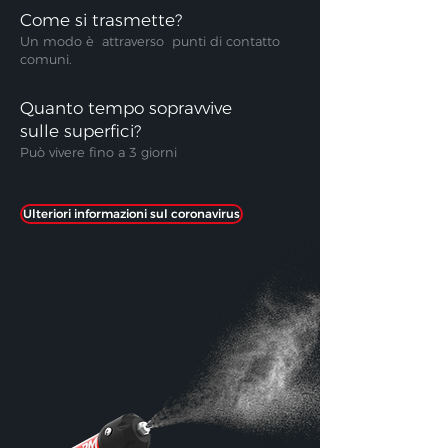
Come si trasmette?
Un modo è
attraverso
punti di contatto
comuni.
Quanto tempo sopravvive
sulle superfici?
Può vivere fino a 3 giorni
Ulteriori informazioni sul coronavirus