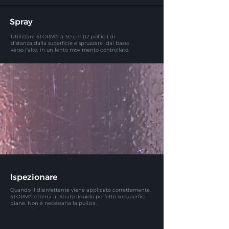
Spray
Utilizzare STORM® a 30 cm (12 pollici) di
distanza dalla superficie e spruzzare
dal basso
verso l'alto, in un lento movimento controllato.
Ispezionare
Quando il disinfettante viene applicato correttamente,
STORM® otterrà a
Strato liquido perfetto su superfici
piane. Non è necessaria la pulizia.