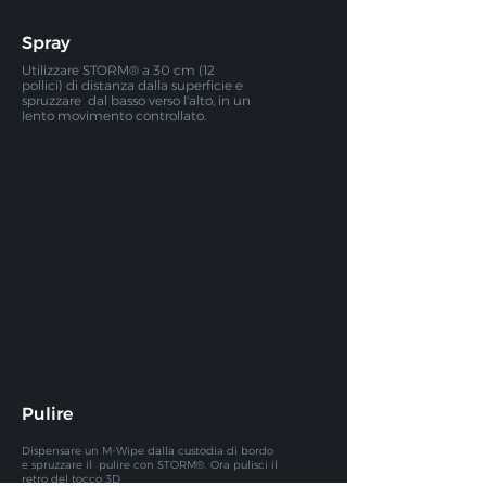
Spray
Utilizzare STORM® a 30 cm (12
pollici) di distanza dalla superficie e
spruzzare
dal basso verso l'alto, in un
lento movimento controllato.
Pulire
Dispensare un M-Wipe dalla custodia di bordo
e spruzzare il
pulire con STORM®. Ora pulisci il
retro del tocco 3D