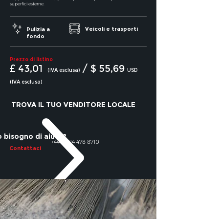
superfici esterne.
Veicoli e trasporti
Pulizia a
fondo
Prezzo di listino
£ 43,01
/ $ 55,69
(IVA esclusa)
USD
(IVA esclusa)
TROVA IL TUO VENDITORE LOCALE
 bisogno di aiuto?
+44 (0)114 478 8710
Contattaci