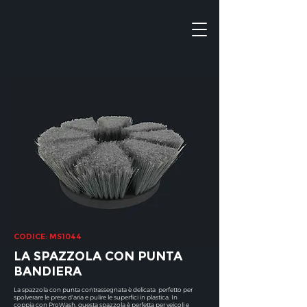
CODICE: MS1044
LA SPAZZOLA CON PUNTA
BANDIERA
La spazzola con punta contrassegnata è delicata perfetto per
spolverare le prese d'aria e pulire le superfici in plastica. In
coppia con ProWash, questa spazzola è perfetta per veicoli e