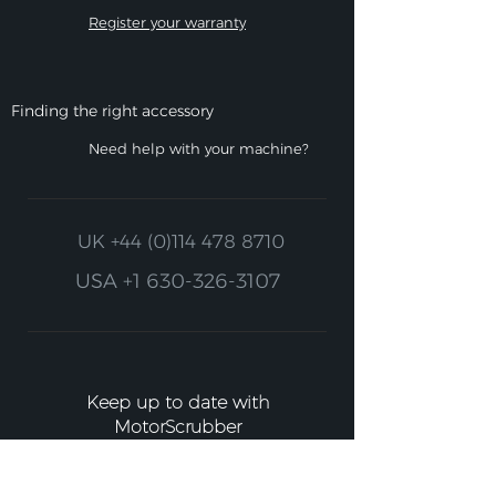
Register your warranty
Finding the right accessory
Need help with your machine?
UK
+44 (0)114 478 8710
USA
+1 630-326-3107
Keep up to date with
MotorScrubber