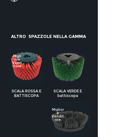
ALTRO SPAZZOLE NELLA GAMMA
Migli
ore
Vend
itore
SCALA ROSSA E
SCALA VERDE E
BATTISCOPA
battiscopa
Miglior
e
Vendit
ore