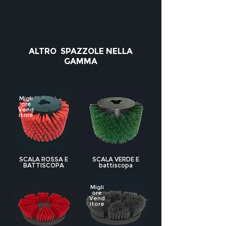
ALTRO SPAZZOLE NELLA
GAMMA
Migli
ore
Vend
itore
SCALA ROSSA E
SCALA VERDE E
BATTISCOPA
battiscopa
Migli
ore
Vend
itore