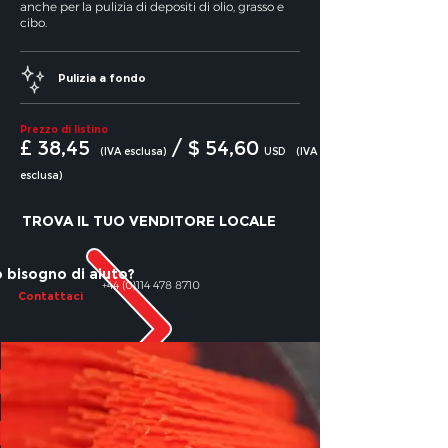
anche per la pulizia di depositi di olio, grasso e
cibo.
Pulizia a fondo
Prezzo di listino
£ 38,45
/ $ 54,60
(IVA esclusa)
USD
(IVA
esclusa)
TROVA IL TUO VENDITORE LOCALE
 bisogno di aiuto?
+44 (0)114 478 8710
Contattaci