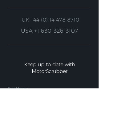
UK
+44 (0)114 478 8710
USA
+1 630-326-3107
Keep up to date with
MotorScrubber