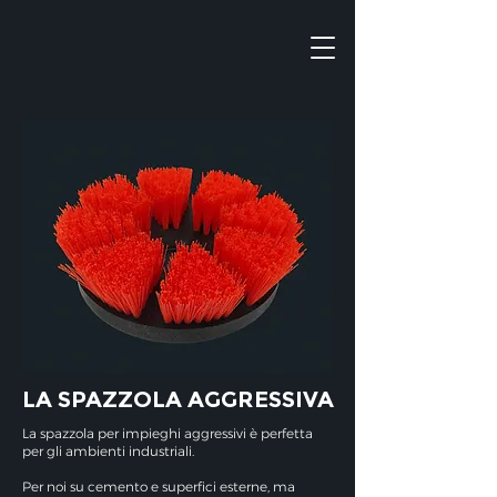
LA SPAZZOLA AGGRESSIVA
La spazzola per impieghi aggressivi è perfetta
per gli ambienti industriali.
Per noi su cemento e superfici esterne, ma