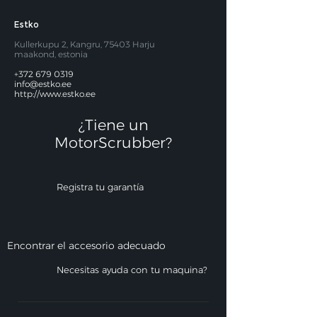
Estko
Kullerkupu 2, Kangru, 75403 Harju
maakond, estonia
+372 679 0319
info@estko.ee
http://www.estko.ee
¿Tiene un
MotorScrubber?​
Registra tu garantía
Encontrar el accesorio adecuado
Necesitas ayuda con tu maquina?