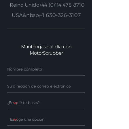
Reino Unido
+44 (0)114 478 8710
USA&nbsp;
+1 630-326-3107
Manténgase al día con
MotorScrubber