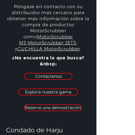
Póngase en contacto con su
distribuidor más cercano para
obtener más información sobre la
compra de productos
MotorScrubber
como
MotorScrubber
M3
,
MotorScrubber JET3
,
y
CUCHILLA MotorScrubber
.
¿No encuentra lo que busca?
&nbsp;
Contáctenos
Explora nuestra gama
Reserve una demostración
Condado de Harju