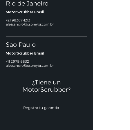
Rio de Janeiro
MotorScrubber Brasil
+21 98367-1213
alessandro@ospreybr.com.br
Sao Paulo
MotorScrubber Brasil
+11 2978-3832
alessandro@ospreybr.com.br
¿Tiene un
MotorScrubber?​
Registra tu garantía