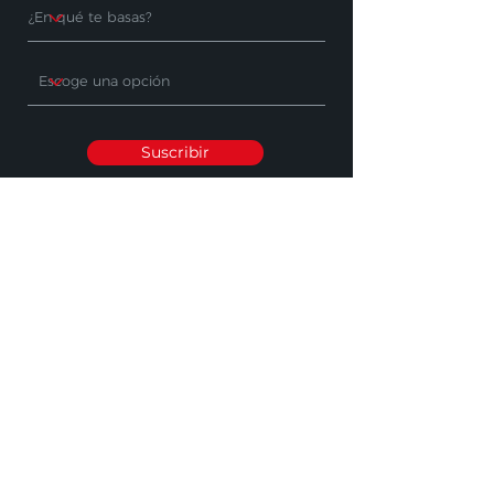
Suscribir
PRODUCTOS
DONDE COMPRAR
Máquinas de
Encuentre un
limpieza
distribuidor
Accesorios
Solicite una
demostración del
Sectores industriales
producto
APOYO
OTRO