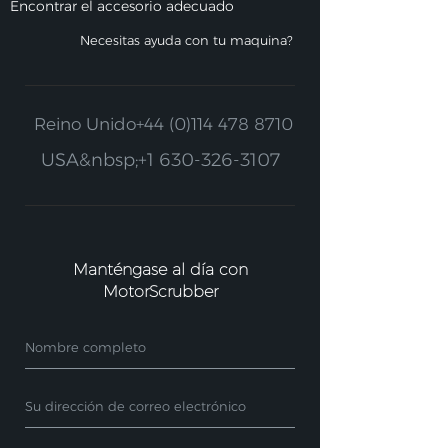
Encontrar el accesorio adecuado
Necesitas ayuda con tu maquina?
Reino Unido
+44 (0)114 478 8710
USA&nbsp;
+1 630-326-3107
Manténgase al día con
MotorScrubber