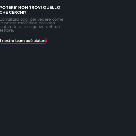
POTERE'
NON TROVI QUELLO
​
CHE CERCHI?
Contattaci oggi per vedere come
le nostre macchine possono
aiutare te e le esigenze del tuo
settore.
Il nostro team può aiutare