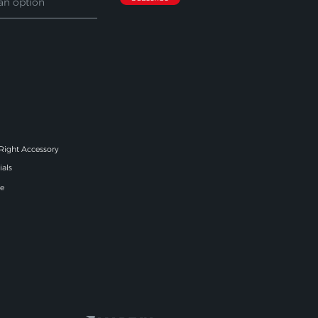
 Right Accessory
ials
e