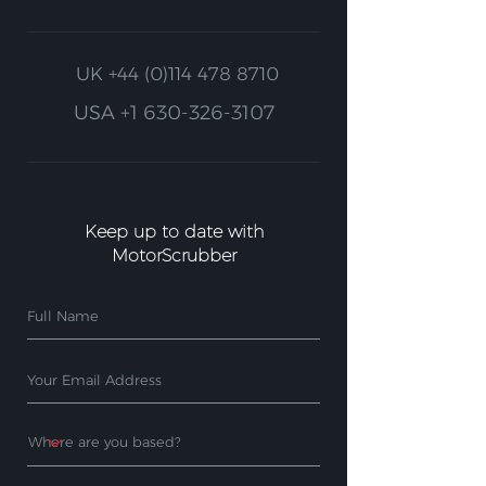
UK
+44 (0)114 478 8710
USA
+1 630-326-3107
Keep up to date with
MotorScrubber