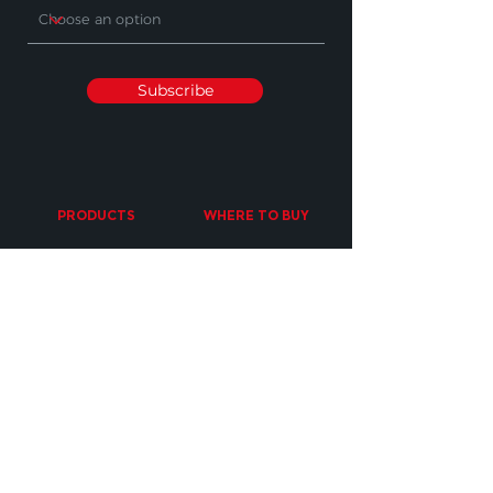
Subscribe
PRODUCTS
WHERE TO BUY
Cleaning Machines
Find A Stockist
Accessories
Request A Product
Demo
Industry Sectors
SUPPORT
OTHER
Contact Us
Find The Right
Accessory
Sales & Orders