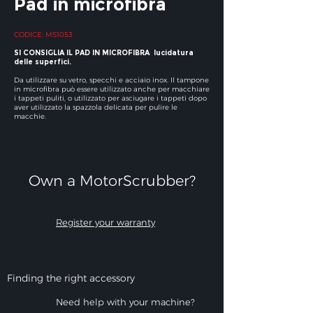
Pad in microfibra
CODICE: MS1053
SI CONSIGLIA IL PAD IN MICROFIBRA
lucidatura
delle superfici.
Da utilizzare su vetro, specchi e acciaio inox. Il tampone
in microfibra può essere utilizzato anche per macchiare
i tappeti puliti, o utilizzato per asciugare i tappeti dopo
aver utilizzato la spazzola delicata per pulire le
macchie.
Own a MotorScrubber?​
Register your warranty
Finding the right accessory
Need help with your machine?