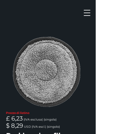
Prezzo di listino
£ 6,23
(IVA esclusa) (singola)
$ 8,29
USD
(IVA escl.) (singolo)