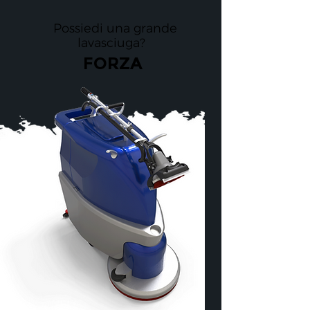
Possiedi una grande
lavasciuga?
FORZA