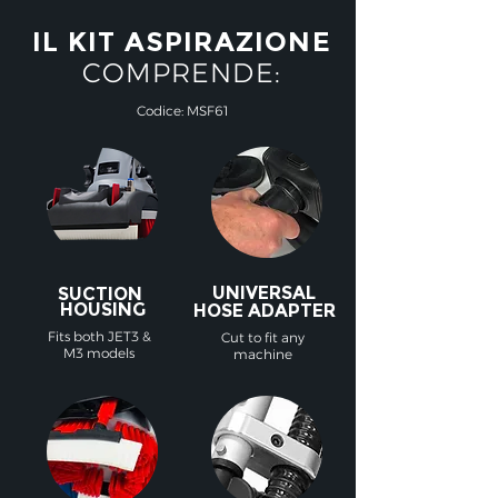
IL KIT ASPIRAZIONE
COMPRENDE:
Codice: MSF61
UNIVERSAL
SUCTION
HOUSING
HOSE ADAPTER
Fits both JET3 &
Cut to fit any
M3 models
machine