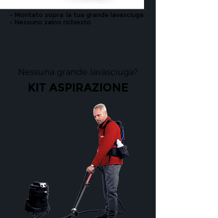
• Montato sopra
la tua grande lavasciuga
• Nessuno zaino richiesto
Nessuna grande lavasciuga?
KIT ASPIRAZIONE