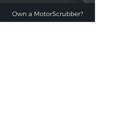
Own a MotorScrubber?​
Register your warranty
Finding the right accessory
Need help with your machine?
UK
+44 (0)114 478 8710
USA
+1 630-326-3107