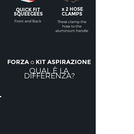
x 2 HOSE
QUICK FIT
SQUEEGEES
CLAMPS
Front and Back
These clamp the
hose to the
aluminium handle
FORZA
o
KIT ASPIRAZIONE
QUAL È LA
DIFFERENZA?