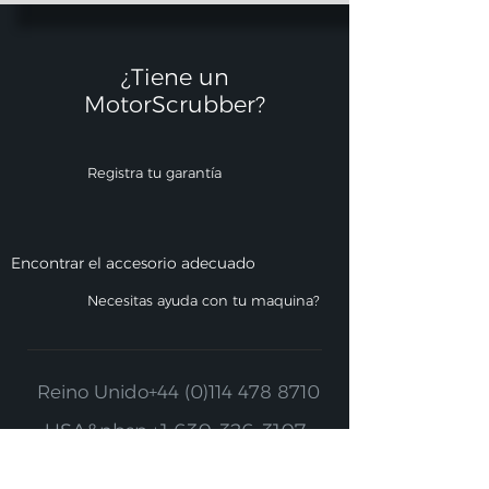
¿Tiene un
MotorScrubber?​
Registra tu garantía
Encontrar el accesorio adecuado
Necesitas ayuda con tu maquina?
Reino Unido
+44 (0)114 478 8710
USA&nbsp;
+1 630-326-3107