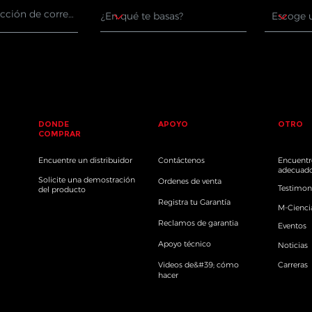
DONDE
APOYO
OTRO
COMPRAR
Encuentre un distribuidor
Contáctenos
Encuentre
adecuad
Solicite una demostración
Ordenes de venta
Testimon
del producto
Registra tu Garantía
M-Cienci
Reclamos de garantia
Eventos
Apoyo técnico
Noticias
Videos de&#39; cómo
Carreras
hacer