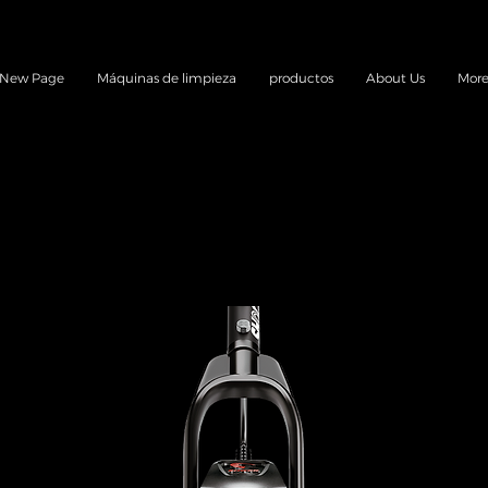
New Page
Máquinas de limpieza
productos
About Us
Mor