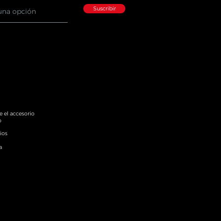
Suscribir
 el accesorio
o
ios
a