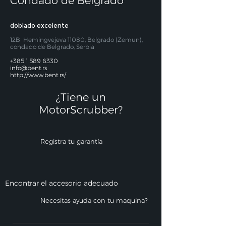
Condado de Belgrado
doblado excelente
12B
Hemingvejeva 11080, Belgrado (Zemun),
condado de Belgrado, Serbia
+385 1 589 6330
info@bent.rs
http://www.bent.rs/
¿Tiene un
MotorScrubber?​
Registra tu garantía
Encontrar el accesorio adecuado
Necesitas ayuda con tu maquina?