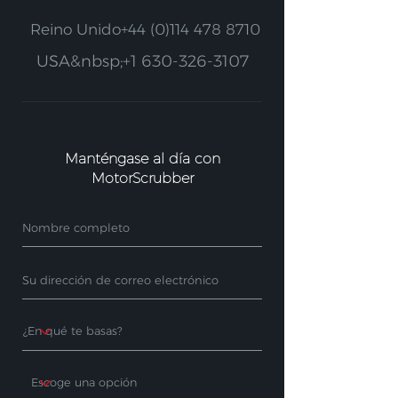
Reino Unido
+44 (0)114 478 8710
USA&nbsp;
+1 630-326-3107
Manténgase al día con
MotorScrubber