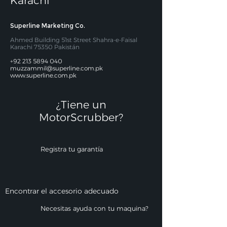
Karachi
Superline Marketing Co.
Ahmed Building 51st Street Shahra-e-Faisal
Karachi 75350 Pakistán
+92 213 5894 040
muzzammil@superline.com.pk
www.superline.com.pk
¿Tiene un
MotorScrubber?​
Registra tu garantía
Encontrar el accesorio adecuado
Necesitas ayuda con tu maquina?