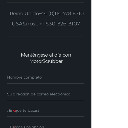
Reino Unido
+44 (0)114 478 8710
USA&nbsp;
+1 630-326-3107
Manténgase al día con
MotorScrubber