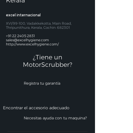
Kerala
excel internacional
XVI/99-100, Vadakkekotta, Main Road,
Thripunithura, Kerala, Cochin: 682301
+91 22 2405 2831
sales@excelhygiene.com
http://www.excelhygiene.com/
¿Tiene un
MotorScrubber?​
Registra tu garantía
Encontrar el accesorio adecuado
Necesitas ayuda con tu maquina?