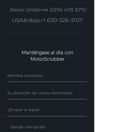
Reino Unido
+44 (0)114 478 8710
USA&nbsp;
+1 630-326-3107
Manténgase al día con
MotorScrubber