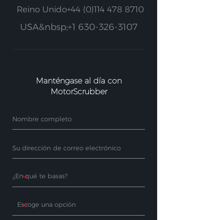
Reino Unido
+44 (0)114 478 8710
USA&nbsp;
+1 630-326-3107
Manténgase al día con
MotorScrubber