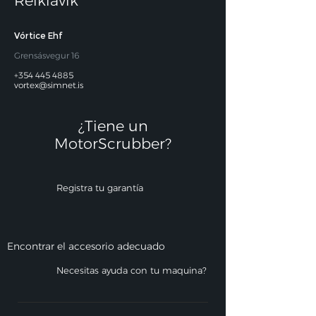
Reikiavik
Vórtice Ehf
Grensásvegur 16
+354 445 4885
vortex@simnet.is
¿Tiene un
MotorScrubber?​
Registra tu garantía
Encontrar el accesorio adecuado
Necesitas ayuda con tu maquina?