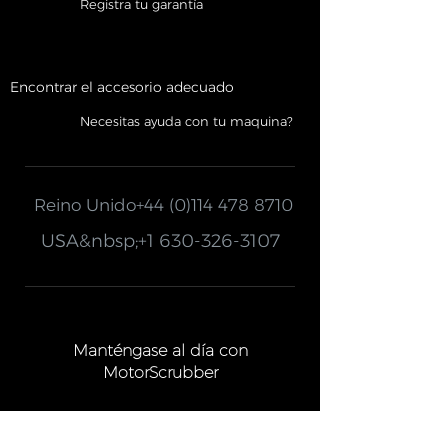
Registra tu garantía
Encontrar el accesorio adecuado
Necesitas ayuda con tu maquina?
Reino Unido
+44 (0)114 478 8710
USA&nbsp;
+1 630-326-3107
Manténgase al día con
MotorScrubber