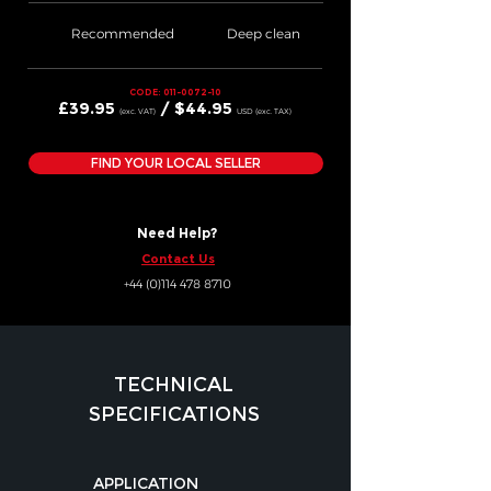
Recommended
Deep clean
CODE: 011-0072-10
£39
.95
/ $
44.95
(exc. VAT)
USD (exc. TAX)
FIND YOUR LOCAL SELLER
Need Help?
Contact Us
+44 (0)114 478 8710
TECHNICAL
SPECIFICATIONS
APPLICATION