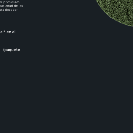
r pisos duros.
suciedad de los
para decapar
e 5 en el
(paquete