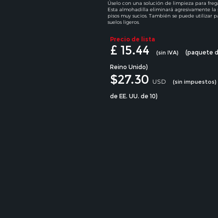
Úselo con una solución de limpieza para frega
Esta almohadilla eliminará agresivamente la 
pisos muy sucios. También se puede utilizar 
suelos ligeros.
Precio de lista
£ 15.44
(paquete d
(sin IVA)
Reino Unido)
$27.30
USD
(sin impuestos)
de EE. UU. de 10)