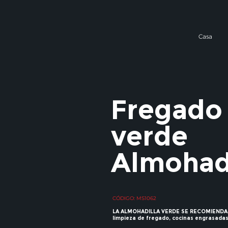
Casa
Fregado
verde
Almohadi
CÓDIGO: MS1062
LA ALMOHADILLA VERDE SE RECOMIENDA
limpieza de fregado, cocinas engrasadas 