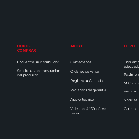
DONDE
APOYO
OTRO
COMPRAR
Encuentre un distribuidor
Contáctenos
Encuentre
adecuad
Solicite una demostración
Ordenes de venta
Testimon
del producto
Registra tu Garantía
M-Cienci
Reclamos de garantia
Eventos
Apoyo técnico
Noticias
Videos de&#39; cómo
Carreras
hacer